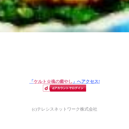
「
ケルト☆魂の癒やし
」へアクセス!
(c)テレシスネットワーク株式会社